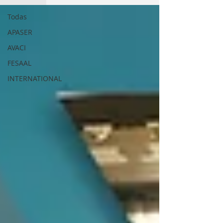
Todas
APASER
AVACI
FESAAL
INTERNATIONAL