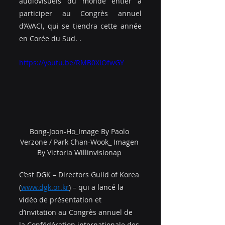
audiovisuels du monde entier à 
participer au Congrès annuel 
d’AVACI, qui se tiendra cette année 
en Corée du Sud. . 
https://youtu.be/RMB0XIOfwGY
Bong-Joon-Ho_Image By Paolo 
Verzone / Park Chan-Wook_ Imagen 
By Victoria Willinvisionap 
C’est DGK – Directors Guild of Korea 
(
www.dgk.or.kr
) – qui a lancé la 
vidéo de présentation et 
d’invitation au Congrès annuel de 
la Confédération internationale des 