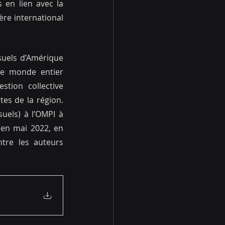
 en lien avec la 
ère international 
suels d’Amérique 
 le monde entier 
ion collective 
es de la région. 
uels) à l’OMPI à 
en mai 2022, en 
re les auteurs 