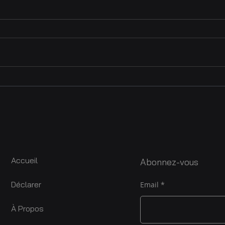
APASER au Congrès de
APA
l’AVACI 2025 : une nouvelle
écha
étape pour les auteurs
audiovisuels africains
Accueil
Abonnez-vous
Déclarer
Email
À Propos