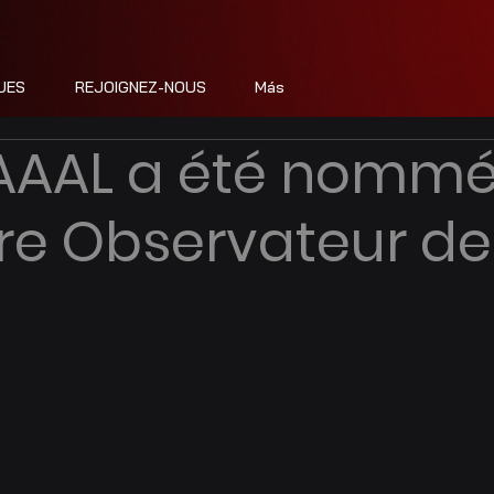
UES
REJOIGNEZ-NOUS
Más
SAAAL a été nomm
e Observateur de