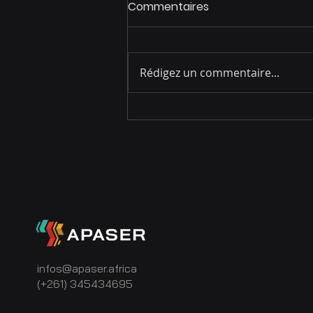
Commentaires
Rédigez un commentaire...
La triple victoire qui
garantit la rémunération
de nos auteurs :
partenariats avec
l’Argentine et l’Inde
infos@apaser.africa
(+261) 345434695