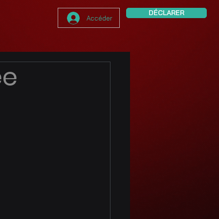
DÉCLARER
Accéder
ée