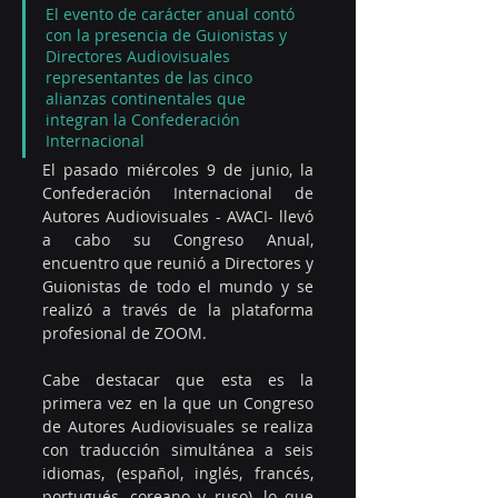
El evento de carácter anual contó 
con la presencia de Guionistas y 
Directores Audiovisuales 
representantes de las cinco 
alianzas continentales que 
integran la Confederación 
Internacional
El pasado miércoles 9 de junio, la 
Confederación Internacional de 
Autores Audiovisuales - AVACI- llevó 
a cabo su Congreso Anual, 
encuentro que reunió a Directores y 
Guionistas de todo el mundo y se 
realizó a través de la plataforma 
profesional de ZOOM.
Cabe destacar que esta es la 
primera vez en la que un Congreso 
de Autores Audiovisuales se realiza 
con traducción simultánea a seis 
idiomas, (español, inglés, francés, 
portugués, coreano y ruso), lo que 