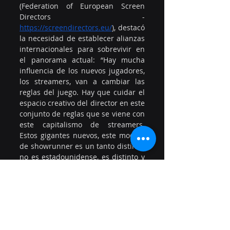
(Federation of European Screen 
Directors - 
https://screendirectors.eu/
), destacó 
la necesidad de establecer alianzas 
internacionales para sobrevivir en 
el panorama actual: “Hay mucha 
influencia de los nuevos jugadores, 
los streamers, van a cambiar las 
reglas del juego. Hay que cuidar el 
espacio creativo del director en este 
conjunto de reglas que se viene con 
este capitalismo de streamers. 
Estos gigantes nuevos, este modelo 
de showrunner es un tanto distinto, 
no es estadounidense, es distinto y 
debemos saber cómo actuar en este 
nuevo paradigma”.
Así también Daniella Castagno 
(Guionista y Vicepresidenta de ATN 
– Chile), ofreció un panorama 