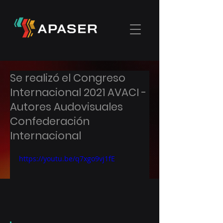
Se realizó el Congreso
Internacional 2021 AVACI -
Autores Audovisuales
Confederación
Internacional
https://youtu.be/q7xgo9vj1fE