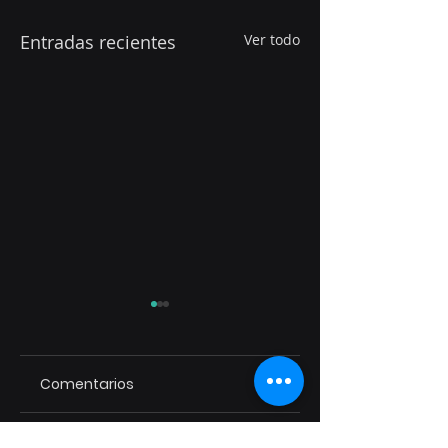
Entradas recientes
Ver todo
Comentarios
APASER es
África, Corea del